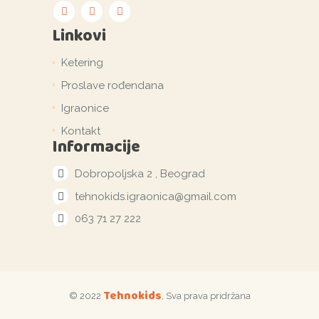
Linkovi
Ketering
Proslave rođendana
Igraonice
Kontakt
Informacije
Dobropoljska 2 , Beograd
tehnokids.igraonica@gmail.com
063 71 27 222
Tehnokids
© 2022
, Sva prava pridržana