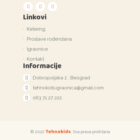
Linkovi
Ketering
Proslave rođendana
Igraonice
Kontakt
Informacije
Dobropoljska 2 , Beograd
tehnokids.igraonica@gmail.com
063 71 27 222
Tehnokids
© 2022
, Sva prava pridržana