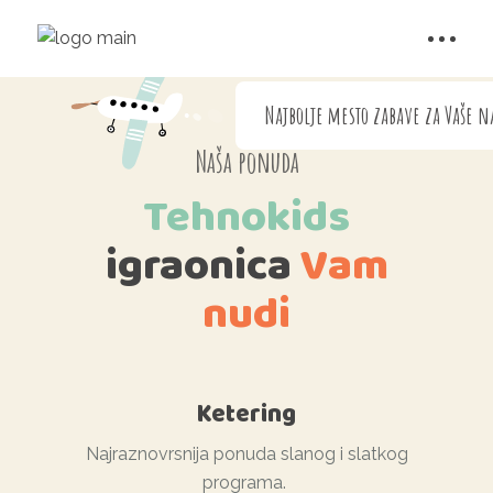
Najbolje mesto zabave za Vaše n
Naša ponuda
Tehnokids
igraonica
Vam
nudi
Ketering
Najraznovrsnija ponuda slanog i slatkog
programa.