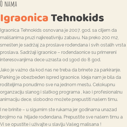
O nama
Igraonica
Tehnokids
Igraonica Tehnokids osnovana je 2007. god. sa ciljem da
mališanima pruzi najkreativniju zabavu. Na preko 200 m2,
smešten je sadržaj za proslave rođendana i svih ostalih vrsta
proslava. Sadržaji igraonice – rođendaonice su primereni
interesovanjima dece uzrasta od 1god do 8 god.
Jako je važno da kod nas ne treba da brinete za parkiranje.
Parking je obezbeđen ispred igraonice. Ideja nam je bila da
roditeljima ponudimo sve na jednom mestu. Celokupnu
organzaciju slanog i slatkog programa , kao i profesionalnu
animaciju dece, slobodno možete prepustiti našem timu.
I ne brinite – u sigurnim ste rukama jer godinama unazad
brojimo na hiljade rođendana. Prepustite sve našem timu a
Vi se opustite i uživajte u slavlju Vašeg malisana !