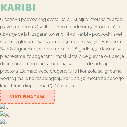
KARIBI
U carstvu podvodnog sveta, korali, školjke, morske zvezde i
plavetnilo mora…Osetite se kao na odmoru ,a Vaše i dečije
uživanje ce biti zagarantovano. Nivo Karibi - podvodni svet
svojim izgledom i sadržajima sigurno će osvojiti i Vas i decu.
Sadržaji igraonice primereni deci do 8 godina, 3D lavirint sa
preprekama, toboganom i mostićima biće glavna okupacija
deci, a nista manje ni trampolina kao i ostalli sadržaji
prostora. Za malo veće drugare, tu je i konzola sa igricama.
Roditeljima je na raspolaganju kafić sa 50 mesta za sedenje,
kao i terasa koja prima 15-20 osoba.
VIRTUELNA TURA