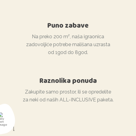
Puno zabave
Na preko 200 m², naša igraonica
zadovoljiće potrebe mališana uzrasta
od 1god do 8god.
Raznolika ponuda
Zakupite samo prostor, ili se opredelite
za neki od naših ALL-INCLUSIVE paketa.
NIVO 1